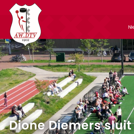
Ni
Dione Diemers sluit