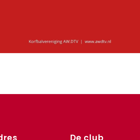
dres
De club