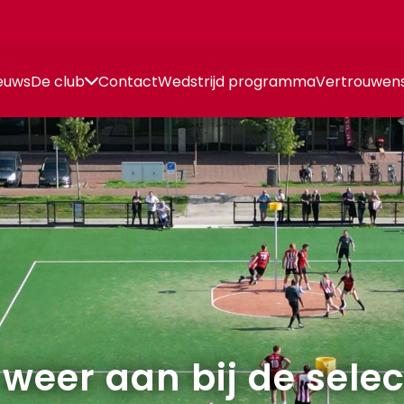
euws
De club
Contact
Wedstrijd programma
Vertrouwen
 weer aan bij de selec