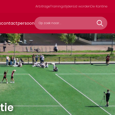
Arbitrage
Trainingstijden
Lid worden
De Kantine
scontactpersoon
tie