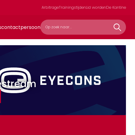
Arbitrage
Trainingstijden
Lid worden
De Kantine
scontactpersoon
estream