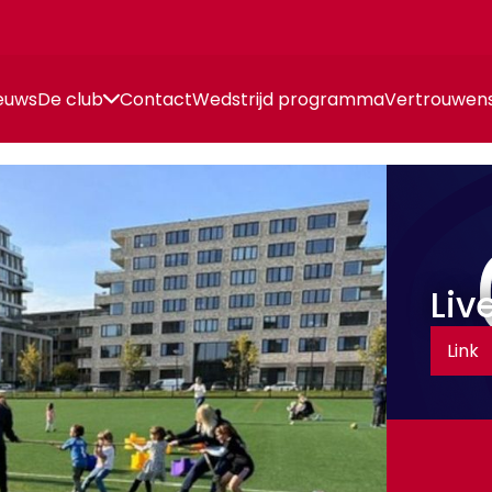
euws
De club
Contact
Wedstrijd programma
Vertrouwen
Liv
Link