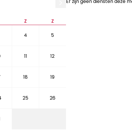
Er zijn geen diensten deze 
V
Z
Z
4
5
0
11
12
7
18
19
4
25
26
1