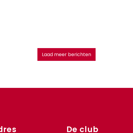
Laad meer berichten
dres
De club