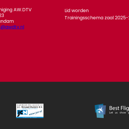
niging AW.DTV
Lid worden
23
Trainingsschema zaal 2025
andam
t@awdtv.nl