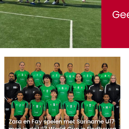
Gee
Zara en Fay spelen met Suriname U17
mee in de U17 World Cup in Eindhoven