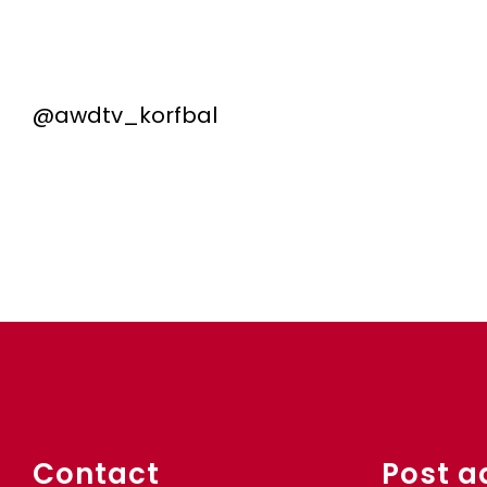
@awdtv_korfbal
Contact
Post a